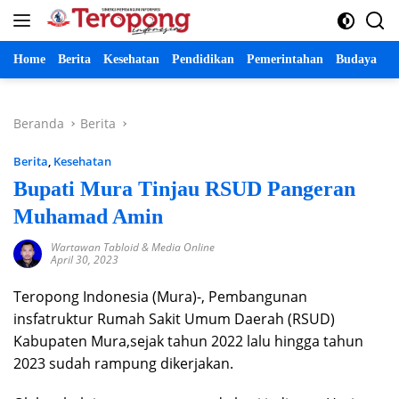
Langsung
ke
konten
Home
Berita
Kesehatan
Pendidikan
Pemerintahan
Budaya
P
Beranda
Berita
Berita
,
Kesehatan
Bupati Mura Tinjau RSUD Pangeran
Muhamad Amin
Wartawan Tabloid & Media Online
April 30, 2023
Teropong Indonesia (Mura)-, Pembangunan
insfatruktur Rumah Sakit Umum Daerah (RSUD)
Kabupaten Mura,sejak tahun 2022 lalu hingga tahun
2023 sudah rampung dikerjakan.