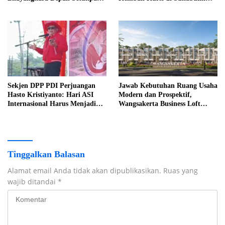
Sukabumi
pada 2029
Sekjen DPP PDI Perjuangan
Jawab Kebutuhan Ruang Usaha
Hasto Kristiyanto: Hari ASI
Modern dan Prospektif,
Internasional Harus Menjadi
Wangsakerta Business Loft
Gerakan Nasional Membangun
Hadir di KBP
Generasi Bangsa
Tinggalkan Balasan
Alamat email Anda tidak akan dipublikasikan.
Ruas yang
wajib ditandai
*