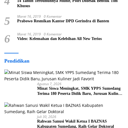
4
14 Tahun Terbunuhnya Munir, Polri Didesak Bentuk Tim
Khusus
Maret 16, 2019
0 Komentar
5
Prabowo Resmikan Kantor DPD Gerindra di Banten
Maret 16, 2019
0 Komentar
6
Video: Kelemahan dan Kelebihan All New Terios
Pendidikan
Agustus 7, 2026
Minat Siswa Meningkat, SMK YPPS Sumedang
Terima 180 Peserta Didik Baru, Jurusan Kuliner
Jadi Favorit
Juli 30, 2026
Rahwan Sanusi Wakil Ketua I BAZNAS
Kabupaten Sumedang, Raih Gelar Doktoral