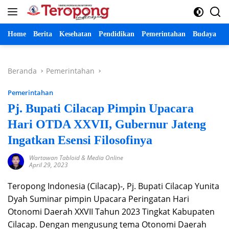
Langsung
ke
konten
Home
Berita
Kesehatan
Pendidikan
Pemerintahan
Budaya
P
Beranda
Pemerintahan
Pemerintahan
Pj. Bupati Cilacap Pimpin Upacara
Hari OTDA XXVII, Gubernur Jateng
Ingatkan Esensi Filosofinya
Wartawan Tabloid & Media Online
April 29, 2023
Teropong Indonesia (Cilacap)-, Pj. Bupati Cilacap Yunita
Dyah Suminar pimpin Upacara Peringatan Hari
Otonomi Daerah XXVII Tahun 2023 Tingkat Kabupaten
Cilacap. Dengan mengusung tema Otonomi Daerah