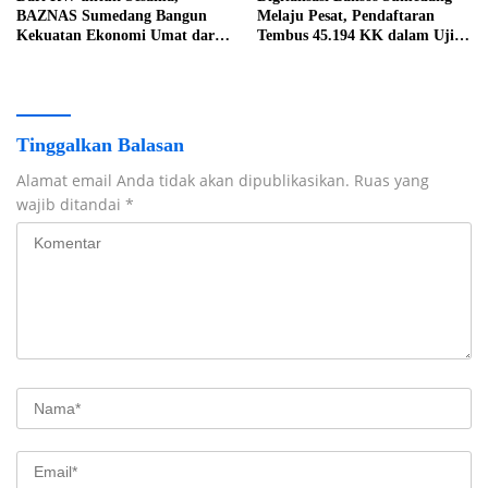
BAZNAS Sumedang Bangun
Melaju Pesat, Pendaftaran
Kekuatan Ekonomi Umat dari
Tembus 45.194 KK dalam Uji
Akar Rumput
Coba Nasional
Tinggalkan Balasan
Alamat email Anda tidak akan dipublikasikan.
Ruas yang
wajib ditandai
*