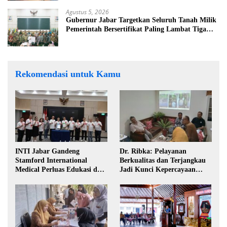
Agustus 5, 2026
Gubernur Jabar Targetkan Seluruh Tanah Milik
Pemerintah Bersertifikat Paling Lambat Tiga
Tahun ke Depan
Rekomendasi untuk Kamu
INTI Jabar Gandeng
Dr. Ribka: Pelayanan
Stamford International
Berkualitas dan Terjangkau
Medical Perluas Edukasi dan
Jadi Kunci Kepercayaan
Akses Penanganan Kanker
Masyarakat