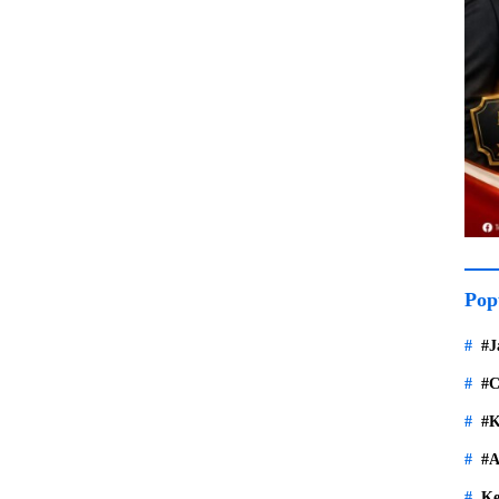
Pop
#J
#C
#K
#A
Ke