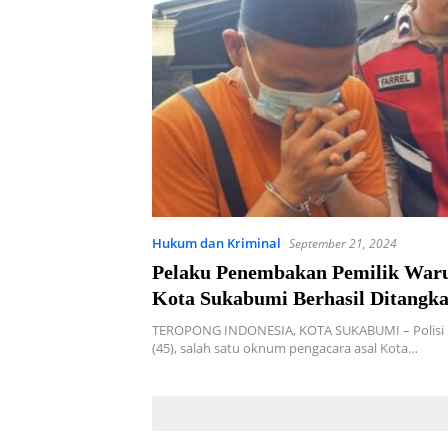
Hukum dan Kriminal
September 21, 2024
Pelaku Penembakan Pemilik Waru
Kota Sukabumi Berhasil Ditangk
Setelah Kejadian
TEROPONG INDONESIA, KOTA SUKABUMI – Polisi
(45), salah satu oknum pengacara asal Kota…