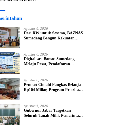
erintahan
Agustus 6, 2026
Dari RW untuk Sesama, BAZNAS
Sumedang Bangun Kekuatan
Ekonomi Umat dari Akar Rumput
Agustus 6, 2026
Digitalisasi Bansos Sumedang
Melaju Pesat, Pendaftaran
Tembus 45.194 KK dalam Uji
Coba Nasional
Agustus 6, 2026
Pemkot Cimahi Pangkas Belanja
Rp104 Miliar, Program Prioritas
Dipastikan Tetap Jalan
Agustus 5, 2026
Gubernur Jabar Targetkan
Seluruh Tanah Milik Pemerintah
Bersertifikat Paling Lambat Tiga
Tahun ke Depan