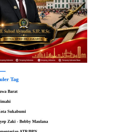
uler Tag
awa Barat
imahi
ota Sukabumi
yep Zaki - Bobby Maulana
menterian ATR/BPN