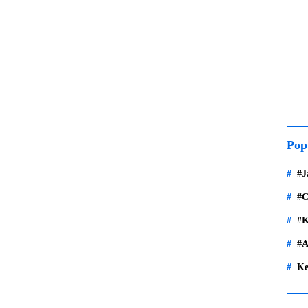
Pop
#J
#C
#K
#A
Ke