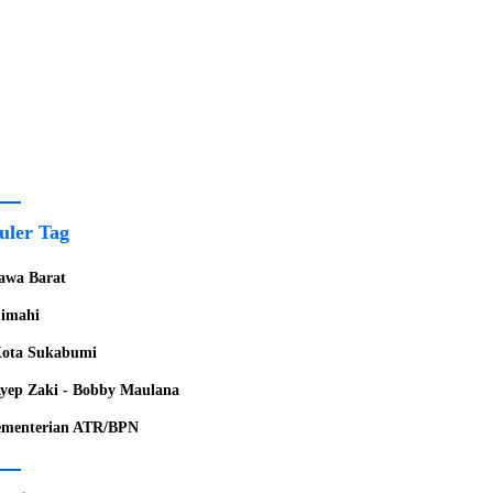
uler Tag
awa Barat
imahi
ota Sukabumi
yep Zaki - Bobby Maulana
menterian ATR/BPN