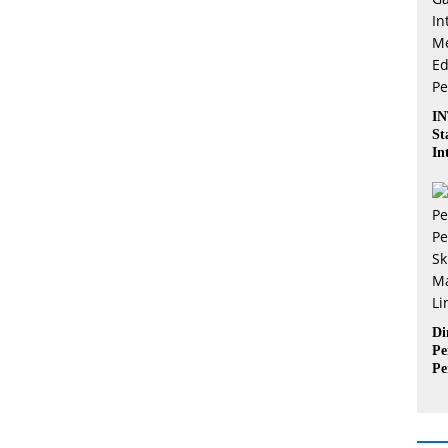
IN
St
In
Pe
Ak
Ka
Di
Pe
Pe
Sk
Ma
In