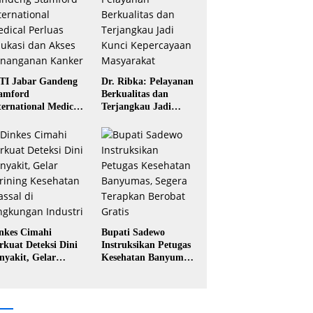
TI Jabar Gandeng
Dr. Ribka: Pelayanan
amford
Berkualitas dan
ternational Medical
Terjangkau Jadi
rluas Edukasi dan
Kunci Kepercayaan
ses Penanganan
Masyarakat
nker
nkes Cimahi
Bupati Sadewo
rkuat Deteksi Dini
Instruksikan Petugas
nyakit, Gelar
Kesehatan Banyumas,
rining Kesehatan
Segera Terapkan
ssal di Lingkungan
Berobat Gratis
dustri