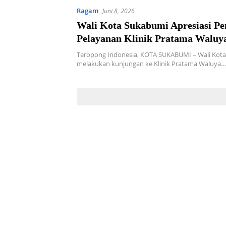
Ragam
Juni 8, 2026
Wali Kota Sukabumi Apresiasi Pe
Pelayanan Klinik Pratama Waluya
Abadi
Teropong Indonesia, KOTA SUKABUMI – Wali Kota
melakukan kunjungan ke Klinik Pratama Waluya…