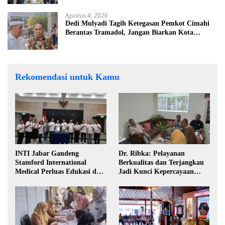
Agustus 4, 2026
Dedi Mulyadi Tagih Ketegasan Pemkot Cimahi
Berantas Tramadol, Jangan Biarkan Kota
Dikuasai Peredaran Obat Keras
Rekomendasi untuk Kamu
INTI Jabar Gandeng
Dr. Ribka: Pelayanan
Stamford International
Berkualitas dan Terjangkau
Medical Perluas Edukasi dan
Jadi Kunci Kepercayaan
Akses Penanganan Kanker
Masyarakat