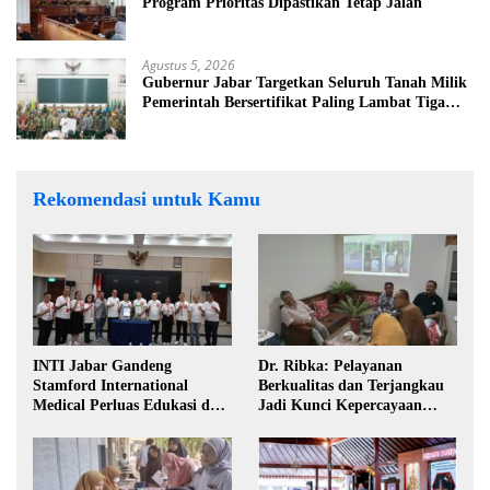
Program Prioritas Dipastikan Tetap Jalan
Agustus 5, 2026
Gubernur Jabar Targetkan Seluruh Tanah Milik
Pemerintah Bersertifikat Paling Lambat Tiga
Tahun ke Depan
Rekomendasi untuk Kamu
INTI Jabar Gandeng
Dr. Ribka: Pelayanan
Stamford International
Berkualitas dan Terjangkau
Medical Perluas Edukasi dan
Jadi Kunci Kepercayaan
Akses Penanganan Kanker
Masyarakat