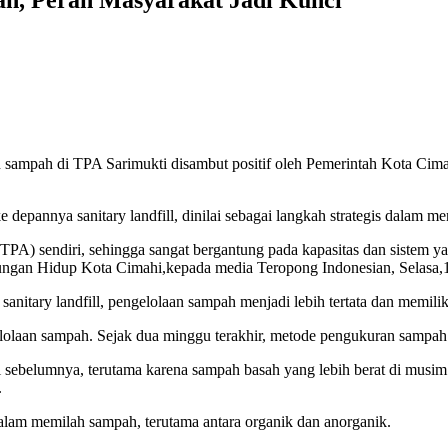
n sampah di TPA Sarimukti disambut positif oleh Pemerintah Kota Ci
e depannya sanitary landfill, dinilai sebagai langkah strategis dalam 
 sendiri, sehingga sangat bergantung pada kapasitas dan sistem yan
kungan Hidup Kota Cimahi,kepada media Teropong Indonesian, Selasa,
anitary landfill, pengelolaan sampah menjadi lebih tertata dan memil
laan sampah. Sejak dua minggu terakhir, metode pengukuran sampah be
 sebelumnya, terutama karena sampah basah yang lebih berat di musim
.
lam memilah sampah, terutama antara organik dan anorganik.