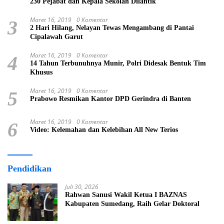
230 Pejabat dan Kepala Sekolah Dilantik
Maret 16, 2019
0 Komentar
3
2 Hari Hilang, Nelayan Tewas Mengambang di Pantai
Cipalawah Garut
Maret 16, 2019
0 Komentar
4
14 Tahun Terbunuhnya Munir, Polri Didesak Bentuk Tim
Khusus
Maret 16, 2019
0 Komentar
5
Prabowo Resmikan Kantor DPD Gerindra di Banten
Maret 16, 2019
0 Komentar
6
Video: Kelemahan dan Kelebihan All New Terios
Pendidikan
Juli 30, 2026
Rahwan Sanusi Wakil Ketua I BAZNAS
Kabupaten Sumedang, Raih Gelar Doktoral