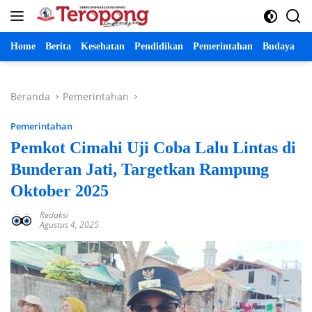
Langsung
ke
konten
Home
Berita
Kesehatan
Pendidikan
Pemerintahan
Budaya
P
Beranda
Pemerintahan
Pemerintahan
Pemkot Cimahi Uji Coba Lalu Lintas di
Bunderan Jati, Targetkan Rampung
Oktober 2025
Redaksi
Agustus 4, 2025