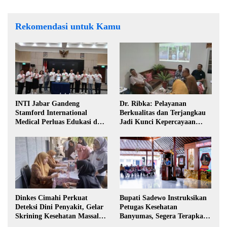
Rekomendasi untuk Kamu
INTI Jabar Gandeng
Dr. Ribka: Pelayanan
Stamford International
Berkualitas dan Terjangkau
Medical Perluas Edukasi dan
Jadi Kunci Kepercayaan
Akses Penanganan Kanker
Masyarakat
Dinkes Cimahi Perkuat
Bupati Sadewo Instruksikan
Deteksi Dini Penyakit, Gelar
Petugas Kesehatan
Skrining Kesehatan Massal di
Banyumas, Segera Terapkan
Lingkungan Industri
Berobat Gratis