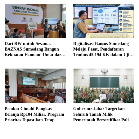
Dari RW untuk Sesama,
Digitalisasi Bansos Sumedang
BAZNAS Sumedang Bangun
Melaju Pesat, Pendaftaran
Kekuatan Ekonomi Umat dari
Tembus 45.194 KK dalam Uji
Akar Rumput
Coba Nasional
Pemkot Cimahi Pangkas
Gubernur Jabar Targetkan
Belanja Rp104 Miliar, Program
Seluruh Tanah Milik
Prioritas Dipastikan Tetap
Pemerintah Bersertifikat Paling
Jalan
Lambat Tiga Tahun ke Depan