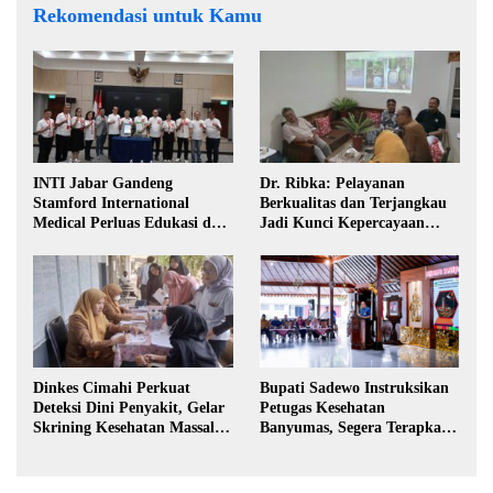
Rekomendasi untuk Kamu
INTI Jabar Gandeng
Dr. Ribka: Pelayanan
Stamford International
Berkualitas dan Terjangkau
Medical Perluas Edukasi dan
Jadi Kunci Kepercayaan
Akses Penanganan Kanker
Masyarakat
Dinkes Cimahi Perkuat
Bupati Sadewo Instruksikan
Deteksi Dini Penyakit, Gelar
Petugas Kesehatan
Skrining Kesehatan Massal di
Banyumas, Segera Terapkan
Lingkungan Industri
Berobat Gratis