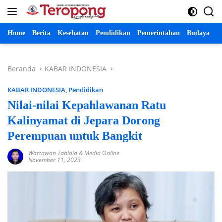
Langsung
ke
konten
Home
Berita
Kesehatan
Pendidikan
Pemerintahan
Budaya
P
Beranda
KABAR INDONESIA
KABAR INDONESIA
,
Pendidikan
Nilai-nilai Kepahlawanan Ratu
Kalinyamat di Jepara Dorong
Perempuan untuk Bangkit
Wartawan Tabloid & Media Online
November 11, 2023