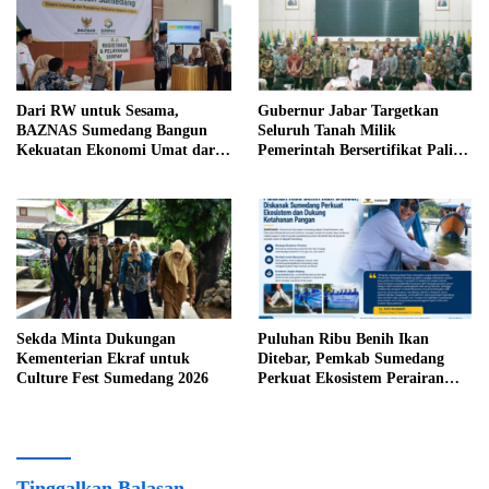
Dari RW untuk Sesama,
Gubernur Jabar Targetkan
BAZNAS Sumedang Bangun
Seluruh Tanah Milik
Kekuatan Ekonomi Umat dari
Pemerintah Bersertifikat Paling
Akar Rumput
Lambat Tiga Tahun ke Depan
Sekda Minta Dukungan
Puluhan Ribu Benih Ikan
Kementerian Ekraf untuk
Ditebar, Pemkab Sumedang
Culture Fest Sumedang 2026
Perkuat Ekosistem Perairan
dan Dukung Ketahanan Pangan
Tinggalkan Balasan