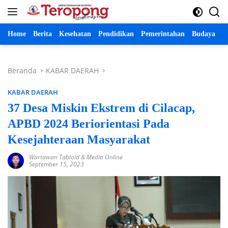
Langsung
ke
konten
Home
Berita
Kesehatan
Pendidikan
Pemerintahan
Budaya
P
Beranda
KABAR DAERAH
KABAR DAERAH
37 Desa Miskin Ekstrem di Cilacap,
APBD 2024 Beriorientasi Pada
Kesejahteraan Masyarakat
Wartawan Tabloid & Media Online
September 15, 2023