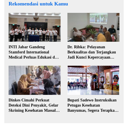
Rekomendasi untuk Kamu
INTI Jabar Gandeng
Dr. Ribka: Pelayanan
Stamford International
Berkualitas dan Terjangkau
Medical Perluas Edukasi dan
Jadi Kunci Kepercayaan
Akses Penanganan Kanker
Masyarakat
Dinkes Cimahi Perkuat
Bupati Sadewo Instruksikan
Deteksi Dini Penyakit, Gelar
Petugas Kesehatan
Skrining Kesehatan Massal di
Banyumas, Segera Terapkan
Lingkungan Industri
Berobat Gratis