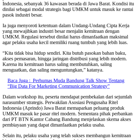
Indonesia, sebanyak 36 kawasan berada di Jawa Barat. Kondisi itu
dinilai sebagai modal strategis bagi UMKM untuk masuk ke rantai
pasok industri besar.
Ia juga menyoroti ketentuan dalam Undang-Undang Cipta Kerja
yang mewajibkan industri besar menjalin kemitraan dengan
UMKM. Regulasi tersebut dinilai harus dimanfaatkan maksimal
agar pelaku usaha kecil memiliki ruang tumbuh yang lebih luas.
“Kita tidak bisa hidup sendiri. Kita butuh pasokan bahan baku,
akses pemasaran, hingga jaringan distribusi yang lebih modern.
Karena itu kemitraan harus saling membutuhkan, saling
menguatkan, dan saling menguntungkan,” katanya.
Baca Juga :
Perhumas Muda Bandung Talk Show Tentang
“Big Data For Marketing Communication Strategy”
Dalam workshop itu, peserta mendapat pembekalan dari sejumlah
narasumber strategis. Perwakilan Asosiasi Pengusaha Ritel
Indonesia (Aprindo) Jawa Barat memaparkan peluang produk
UMKM masuk ke pasar ritel modern. Sementara pihak perbankan
dari PT BTN Kantor Cabang Bandung menjelaskan skema akses
pembiayaan yang dapat dimanfaatkan pelaku usaha.
Selain itu, pelaku usaha yang telah sukses membangun kemitraan