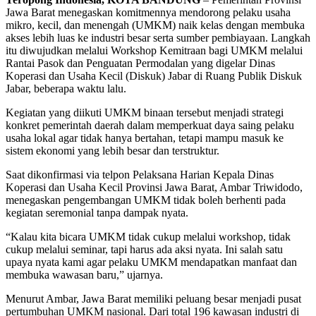
Jawa Barat menegaskan komitmennya mendorong pelaku usaha
mikro, kecil, dan menengah (UMKM) naik kelas dengan membuka
akses lebih luas ke industri besar serta sumber pembiayaan. Langkah
itu diwujudkan melalui Workshop Kemitraan bagi UMKM melalui
Rantai Pasok dan Penguatan Permodalan yang digelar Dinas
Koperasi dan Usaha Kecil (Diskuk) Jabar di Ruang Publik Diskuk
Jabar, beberapa waktu lalu.
Kegiatan yang diikuti UMKM binaan tersebut menjadi strategi
konkret pemerintah daerah dalam memperkuat daya saing pelaku
usaha lokal agar tidak hanya bertahan, tetapi mampu masuk ke
sistem ekonomi yang lebih besar dan terstruktur.
Saat dikonfirmasi via telpon Pelaksana Harian Kepala Dinas
Koperasi dan Usaha Kecil Provinsi Jawa Barat, Ambar Triwidodo,
menegaskan pengembangan UMKM tidak boleh berhenti pada
kegiatan seremonial tanpa dampak nyata.
“Kalau kita bicara UMKM tidak cukup melalui workshop, tidak
cukup melalui seminar, tapi harus ada aksi nyata. Ini salah satu
upaya nyata kami agar pelaku UMKM mendapatkan manfaat dan
membuka wawasan baru,” ujarnya.
Menurut Ambar, Jawa Barat memiliki peluang besar menjadi pusat
pertumbuhan UMKM nasional. Dari total 196 kawasan industri di