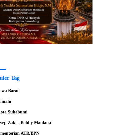
uler Tag
awa Barat
imahi
ota Sukabumi
yep Zaki - Bobby Maulana
menterian ATR/BPN