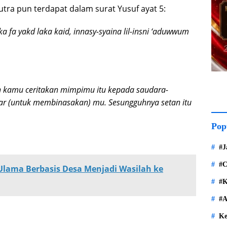
ra pun terdapat dalam surat Yusuf ayat 5:
ka fa yakd laka kaid, innasy-syaina lil-insni ‘aduwwum
h kamu ceritakan mimpimu itu kepada saudara-
 (untuk membinasakan) mu. Sesungguhnya setan itu
Pop
#J
#C
Ulama Berbasis Desa Menjadi Wasilah ke
#K
#A
Ke