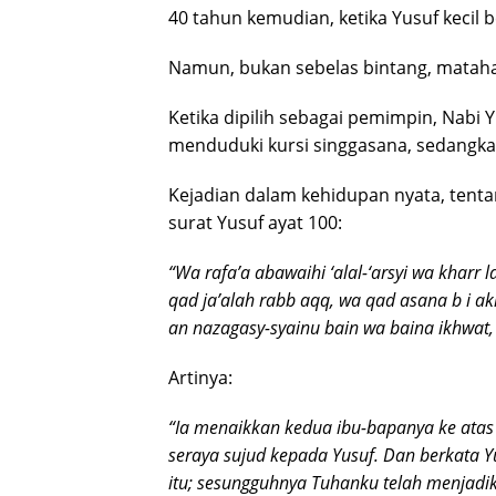
40 tahun kemudian, ketika Yusuf kecil 
Namun, bukan sebelas bintang, mataha
Ketika dipilih sebagai pemimpin, Nabi
menduduki kursi singgasana, sedangka
Kejadian dalam kehidupan nyata, tenta
surat Yusuf ayat 100:
“Wa rafa’a abawaihi ‘alal-‘arsyi wa kharr 
qad ja’alah rabb aqq, wa qad asana b i a
an nazagasy-syainu bain wa baina ikhwat, 
Artinya:
“Ia menaikkan kedua ibu-bapanya ke ata
seraya sujud kepada Yusuf. Dan berkata Y
itu; sesungguhnya Tuhanku telah menjad