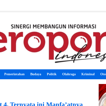
Pemerintahan
Budaya
Politik
Olahraga
Kriminal
Oto
 4, Ternyata ini Manfa’atnya