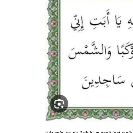
“Idz qola yusufu li abihi ya abati inni 