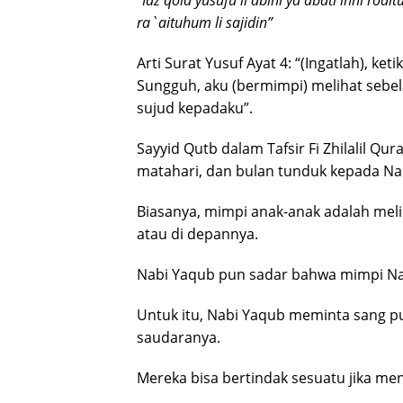
ra`aituhum li sajidin”
Arti Surat Yusuf Ayat 4: “(Ingatlah), k
Sungguh, aku (bermimpi) melihat sebel
sujud kepadaku”.
Sayyid Qutb dalam Tafsir Fi Zhilalil Q
matahari, dan bulan tunduk kepada Na
Biasanya, mimpi anak-anak adalah mel
atau di depannya.
Nabi Yaqub pun sadar bahwa mimpi Nab
Untuk itu, Nabi Yaqub meminta sang pu
saudaranya.
Mereka bisa bertindak sesuatu jika men