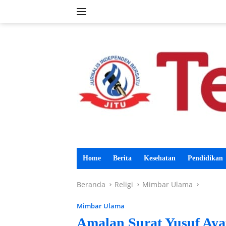
Langsung
ke
konten
Home
Berita
Kesehatan
Pendidikan
Beranda
Religi
Mimbar Ulama
Mimbar Ulama
Amalan Surat Yusuf Ayat