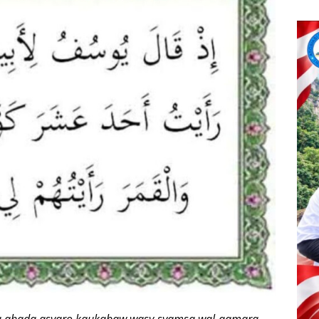
roaitu ahada asyaro kaukabaw wasy-syamsa wal-qamara