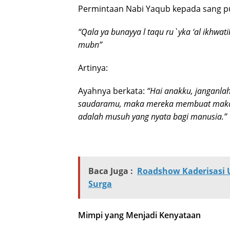
Permintaan Nabi Yaqub kepada sang put
“Qala ya bunayya l taqu ru`yka ‘al ikhwati
mubn”
Artinya:
Ayahnya berkata:
“Hai anakku, janganla
saudaramu, maka mereka membuat makar
adalah musuh yang nyata bagi manusia.”
Baca Juga :
Roadshow Kaderisasi 
Surga
Mimpi yang Menjadi Kenyataan