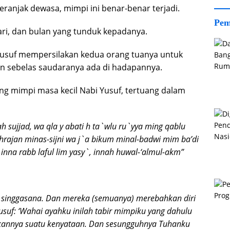
beranjak dewasa, mimpi ini benar-benar terjadi.
Pem
ri, dan bulan yang tunduk kepadanya.
 Yusuf mempersilakan kedua orang tuanya untuk
n sebelas saudaranya ada di hadapannya.
ng mimpi masa kecil Nabi Yusuf, tertuang dalam
lah sujjad, wa qla y abati h ta`wlu ru`yya ming qablu
khrajan minas-sijni wa j`a bikum minal-badwi mim ba’di
inna rabb laful lim yasy`, innah huwal-‘almul-akm”
s singgasana. Dan mereka (semuanya) merebahkan diri
usuf: ‘Wahai ayahku inilah tabir mimpiku yang dahulu
ikannya suatu kenyataan. Dan sesungguhnya Tuhanku